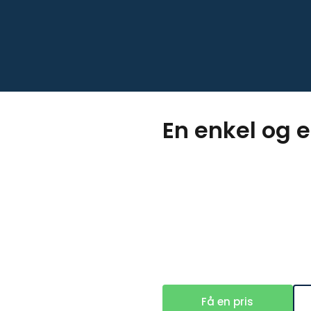
En enkel og e
Få en pris