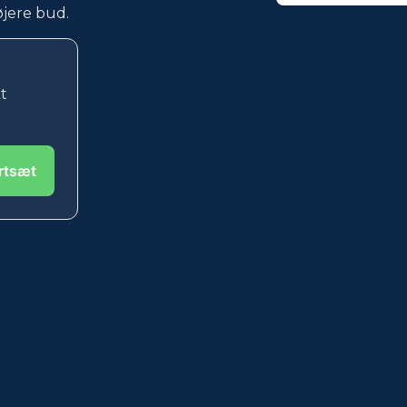
 højere bud.
kt
rtsæt