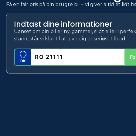
Få en fair pris på din brugte bil – Vi giver altid et lidt
Indtast dine informationer
Uanset om din bil er ny, gammel, slidt eller i perfe
stand, står vi klar til at give dig et seriøst tilbud.
★
★
★
★
★
★
★
Fo
★
★
★
★
★
DK