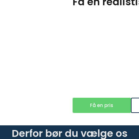
Få en realisti
Få en pris
Derfor bør du vælge os