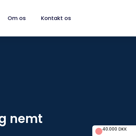
Om os
Kontakt os
og nemt
40.000 DKK