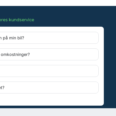
vores kundservice
n på min bil?
er omkostninger?
et?