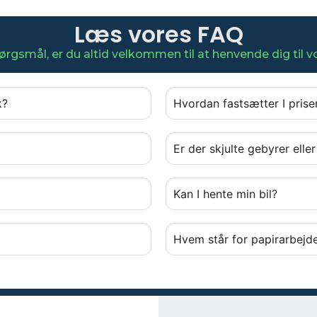
Læs vores FAQ
rgsmål, er du altid velkommen til at henvende dig til 
k?
Hvordan fastsætter I prise
Er der skjulte gebyrer ell
Kan I hente min bil?
Hvem står for papirarbejd