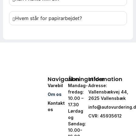
Hvem står for papirarbejdet?
Navigation
Åbningstider
Information
Varebil
Mandag-
Adresse:
fredag:
Vallensbækvej 44,
Om os
10.00 –
2625 Vallensbæk
Kontakt
17.30
info@autovurdering.
os
Lørdag
CVR: 45935612
og
Søndag:
10.00-